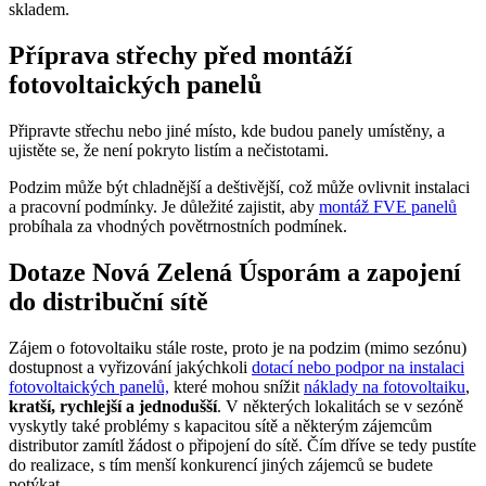
skladem.
Příprava střechy před montáží
fotovoltaických panelů
Připravte střechu nebo jiné místo, kde budou panely umístěny, a
ujistěte se, že není pokryto listím a nečistotami.
Podzim může být chladnější a deštivější, což může ovlivnit instalaci
a pracovní podmínky. Je důležité zajistit, aby
montáž FVE panelů
probíhala za vhodných povětrnostních podmínek.
Dotaze Nová Zelená Úsporám a zapojení
do distribuční sítě
Zájem o fotovoltaiku stále roste, proto je na podzim (mimo sezónu)
dostupnost a vyřizování jakýchkoli
dotací nebo podpor na instalaci
fotovoltaických panelů,
které mohou snížit
náklady na fotovoltaiku
,
kratší, rychlejší a jednodušší
. V některých lokalitách se v sezóně
vyskytly také problémy s kapacitou sítě a některým zájemcům
distributor zamítl žádost o připojení do sítě. Čím dříve se tedy pustíte
do realizace, s tím menší konkurencí jiných zájemců se budete
potýkat.