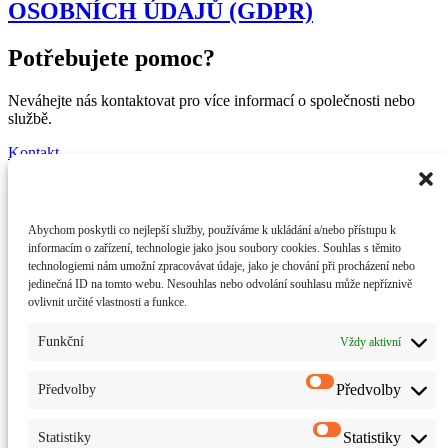
OSOBNÍCH ÚDAJŮ (GDPR)
Potřebujete pomoc?
Neváhejte nás kontaktovat pro více informací o společnosti nebo
službě.
Kontakt
Váš partner na cestě
za energetickou soběstačností
Abychom poskytli co nejlepší služby, používáme k ukládání a/nebo přístupu k
informacím o zařízení, technologie jako jsou soubory cookies. Souhlas s těmito
Facebook-f
technologiemi nám umožní zpracovávat údaje, jako je chování při procházení nebo
jedinečná ID na tomto webu. Nesouhlas nebo odvolání souhlasu může nepříznivě
Společnost
ovlivnit určité vlastnosti a funkce.
O nás
Funkční
Vždy aktivní
Služby
Blog
Spolupráce
Předvolby
Předvolby
Financování
Statistiky
Statistiky
Podpora