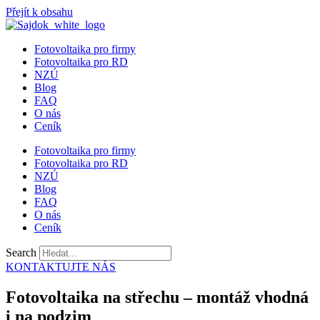
Přejít k obsahu
Fotovoltaika pro firmy
Fotovoltaika pro RD
NZÚ
Blog
FAQ
O nás
Ceník
Fotovoltaika pro firmy
Fotovoltaika pro RD
NZÚ
Blog
FAQ
O nás
Ceník
Search
KONTAKTUJTE NÁS
Fotovoltaika na střechu – montáž vhodná
i na podzim