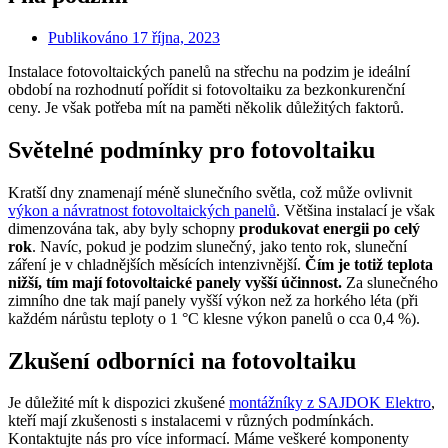
Publikováno
17 října, 2023
Instalace fotovoltaických panelů na střechu na podzim je ideální
období na rozhodnutí pořídit si fotovoltaiku za bezkonkurenční
ceny. Je však potřeba mít na paměti několik důležitých faktorů.
Světelné podmínky pro fotovoltaiku
Kratší dny znamenají méně slunečního světla, což může ovlivnit
výkon a návratnost fotovoltaických panelů
. Většina instalací je však
dimenzována tak, aby byly schopny
produkovat energii po celý
rok
. Navíc, pokud je podzim slunečný, jako tento rok, sluneční
záření je v chladnějších měsících intenzivnější.
Čím je totiž teplota
nižší, tím mají fotovoltaické panely vyšší účinnost.
Za slunečného
zimního dne tak mají panely vyšší výkon než za horkého léta (při
každém nárůstu teploty o 1 °C klesne výkon panelů o cca 0,4 %).
Zkušení odborníci na fotovoltaiku
Je důležité mít k dispozici zkušené
montážníky z SAJDOK Elektro
,
kteří mají zkušenosti s instalacemi v různých podmínkách.
Kontaktujte nás pro více informací. Máme veškeré komponenty