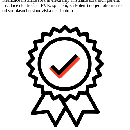
Realizace instalace solární elektrárny (instalace solárních panelů,
instalace elektročásti FVE, spuštění, zaškolení) do jednoho měsíce
od souhlasného stanoviska distributora.