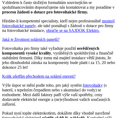
Vzhledem k často složitým formalitám souvisejícím se
spolufinancováním doporučujeme nás kontaktovat a my poradíme v
procesu žádosti o dotace pro fotovoltaické firmy.
Hledáte-li kompetentní specialisty, kteří nejen profesionálně
montují
fotovoltaické panely
, ale také pomáhají s žádostí o dotace pro firmy
na fotovoltaické instalace,
obraťte se na SAJDOK Elektro.
Jaká je životnost solárních panelů?
Fotovoltaika pro firmy také vyžaduje použití
osvědčených
komponentů vysoké kvality
, vyráběných spolehlivými a finančně
stabilními firmami. Díky tomu má majitel instalace větší jistotu, že
jeho dlouhodobá záruka na komponenty bude platit i za 15, 20 nebo
dokonce 25 let!
Kolik ušetřím přechodem na solární energii?
Výše úspor se mění podle toho, pro jaký systém
fotovoltaiky
(s
baterií, s tepelným čerpadlem nebo s akumulací do vody) se
rozhodnete. Mezi další faktory patří výše vaší spotřeby, ceny
dodavatele elektrické energie a (ne)výhodnost vašich současných
zařízení.
Pokud nyní topíte elektrokotlem, dokážete díky vhodně navržené
fotovoltaické elektrárně
ušetřit až 60 % nákladů.
Konkrétní výši