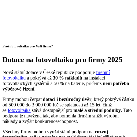
Proč fotovoltaiku pro Vaši firmu?
Dotace na fotovoltaiku pro firmy 2025
Nová státní dotace v České republice podporuje
firemní
fotovoltaiku
a pokrývá až
30 % nákladů
na instalaci
fotovoltaických systémů a 50 % na baterie, přičemž
není potřeba
výběrové řízení.
Firmy mohou čerpat
dotaci i bezúročný úvěr
, který pokrývá částku
od 500 000 do 3 000 000 Kč se splatností až 15 let, čímž
se
fotovoltaika
stává dostupnější pro
malé a střední podniky
. Tato
podpora je navržena tak, aby pomohla firmám snížit výrobní
náklady a zvýšit konkurenceschopnost.
Všechny firmy mohou využít státní podporu na
rozvoj