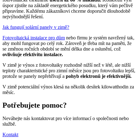
úspor zjistíte na základě energetického posudku, který vám pečlivě
připravíme. Každému zákazníkovi chceme doporučit dlouhodobě
nejvýhodnější řešení.
Jak fungují solární panely v zimě?
Fotovoltaická instalace pro dům
nebo firmu je systém navržený tak,
aby mohl fungovat po celý rok. Zároveň je třeba mít na paměti, že
se změnou ročních období se mění délka dne a oslunění, což
ovlivňuje efektivitu instalace.
V zimě je výnos z fotovoltaiky rozhodně nižší než v létě, ale nižší
teploty charakteristické pro zimní měsíce jsou pro fotovoltaiku lepší,
protože se panely nepřehřívají a
pohyb elektronů je efektivnější.
V zimě potenciální výnos klesá na několik desítek kilowatthodin za
měsíc.
Potřebujete pomoc?
Neváhejte nás kontaktovat pro více informací o společnosti nebo
službě.
Kontakt