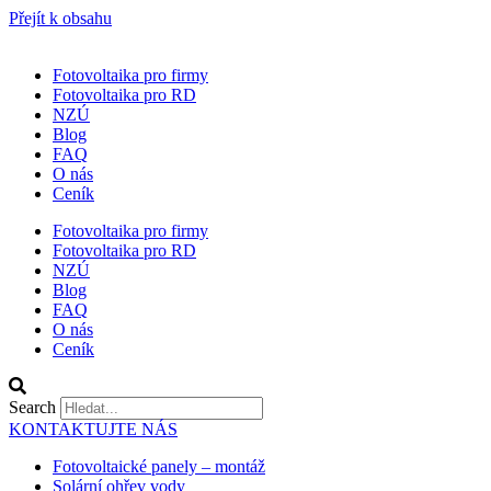
Přejít k obsahu
Fotovoltaika pro firmy
Fotovoltaika pro RD
NZÚ
Blog
FAQ
O nás
Ceník
Fotovoltaika pro firmy
Fotovoltaika pro RD
NZÚ
Blog
FAQ
O nás
Ceník
Search
KONTAKTUJTE NÁS
Fotovoltaické panely – montáž
Solární ohřev vody