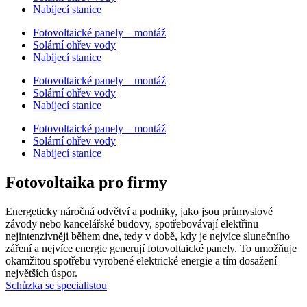
Nabíjecí stanice
Fotovoltaické panely – montáž
Solární ohřev vody
Nabíjecí stanice
Fotovoltaické panely – montáž
Solární ohřev vody
Nabíjecí stanice
Fotovoltaické panely – montáž
Solární ohřev vody
Nabíjecí stanice
Fotovoltaika pro firmy
Energeticky náročná odvětví a podniky, jako jsou průmyslové
závody nebo kancelářské budovy, spotřebovávají elektřinu
nejintenzivněji během dne, tedy v době, kdy je nejvíce slunečního
záření a nejvíce energie generují fotovoltaické panely. To umožňuje
okamžitou spotřebu vyrobené elektrické energie a tím dosažení
největších úspor.
Schůzka se specialistou