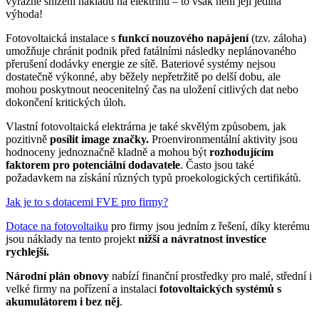
výrazné snížení nákladů na elektřinu – to však není její jediná
výhoda!
Fotovoltaická instalace s
funkcí nouzového napájení
(tzv. záloha)
umožňuje chránit podnik před fatálními následky neplánovaného
přerušení dodávky energie ze sítě. Bateriové systémy nejsou
dostatečně výkonné, aby běžely nepřetržitě po delší dobu, ale
mohou poskytnout neocenitelný čas na uložení citlivých dat nebo
dokončení kritických úloh.
Vlastní fotovoltaická elektrárna je také skvělým způsobem, jak
pozitivně
posílit image značky.
Proenvironmentální aktivity jsou
hodnoceny jednoznačně kladně a mohou být
rozhodujícím
faktorem pro potenciální dodavatele
. Často jsou také
požadavkem na získání různých typů proekologických certifikátů.
Jak je to s dotacemi FVE pro firmy?
Dotace na fotovoltaiku
pro firmy jsou jedním z řešení, díky kterému
jsou náklady na tento projekt
nižší a návratnost investice
rychlejší.
Národní plán obnovy
nabízí finanční prostředky pro malé, střední i
velké firmy na pořízení a instalaci
fotovoltaických systémů s
akumulátorem i bez něj
.