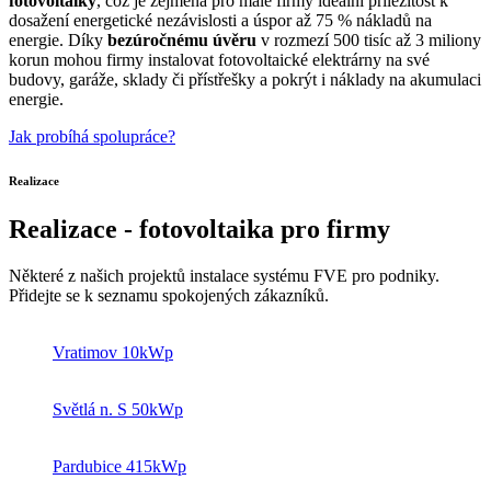
fotovoltaiky
, což je zejména pro malé firmy ideální příležitost k
dosažení energetické nezávislosti a úspor až 75 % nákladů na
energie. Díky
bezúročnému úvěru
v rozmezí 500 tisíc až 3 miliony
korun mohou firmy instalovat fotovoltaické elektrárny na své
budovy, garáže, sklady či přístřešky a pokrýt i náklady na akumulaci
energie.
Jak probíhá spolupráce?
Realizace
Realizace - fotovoltaika pro firmy
Některé z našich projektů instalace systému FVE pro podniky.
Přidejte se k seznamu spokojených zákazníků.
Vratimov 10kWp
Světlá n. S 50kWp
Pardubice 415kWp