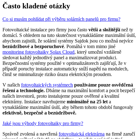
Často kladené otázky
Co si musím pohlídat při výběru solárních panelů pro firmu?
Fotovoltaické instalace pro firmy jsou často
větší a složitější
než ty
domácí. S ohledem na tuto skutečnost vynakládáme maximální úsilí,
abychom zajistili, že solární systémy Sajdok jsou co možná nejvíce
bezúdržbové a bezporuchové
. Pomáhá v tom mimo jiné
monitoring fotovoltaiky Solax Cloud
, který umožní vzdáleně
sledovat každý jednotlivý panel a maximalizovat produkci.
Bezpečnostní systémy použité v optimalizátorech zajišťují, že v
případě poruchy instalace automaticky sníží napětí na modulech,
čímž se minimalizuje riziko úrazu elektrickým proudem.
V našich
fotovoltaických systémech
používáme pouze osvědčená
řešení a technologie.
Dbáme na maximální komfort a pocit bezpečí
našich investorů, proto instalujeme pouze ověřené a kvalitní
elektrárny. Instalace navrhujeme
minimálně na 25 let
a
vynakládáme maximální úsilí, aby během tohoto období fungovaly
efektivně, bezpečně a bezúdržbově.
Jaké jsou výhody fotovoltaiky pro firmy?
Správně zvolená a navržená
fotovoltaická elektrárna
na firmě zaručí