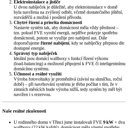
Elektroinstalace a jističe
U dvou nabíječek je důležité, aby elektroinstalace v domě
byla navržena na zvýšený odběr, včetně dostatečného jištění,
rozváděčů a možná i posílení přívodu.
Chytré řízení a priorita domácnosti
Nastavte systém tak, aby domácnost měla vždy přednost –
tzn. pokud FVE vyrobí energii, nejdříve pokryje spotřebu
domácnosti, potom se využije pro nabíjení aut. Dále
doporučujeme
řízené nabíjení
, kdy se nabíječky přepnou dle
dostupné energie.
Správný typ nabíječek
Ideální jsou domácí wallboxy s funkcí řízení výkonu
(load‑balancing) a možností připojení k FVE či inteligentnímu
domácímu systému.
Účinnost a reálné využití
Výroba fotovoltaiky je proměnlivá (závisí na sluníčku, roční
době) – při navrhování systému je třeba počítat s tím, že v
zimních měsících bude výroba nižší, tedy systém by měl být
navržen i s rezervou.
Naše reálné zkušenosti
U rodinného domu v Třinci jsme instalovali FVE
9 kW
+ dva
wallboxy (22 kW každý), domácnost měla vlastní spotřebu