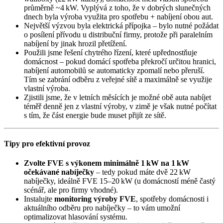
průměrně ~4 kW. Vyplývá z toho, že v dobrých slunečných
dnech byla výroba využita pro spotřebu + nabíjení obou aut.
Největší výzvou byla elektrická přípojka – bylo nutné požádat
o posílení přívodu u distribuční firmy, protože při paralelním
nabíjení by jinak hrozil přetížení.
Použili jsme řešení chytrého řízení, které upřednostňuje
domácnost – pokud domácí spotřeba překročí určitou hranici,
nabíjení automobilů se automaticky zpomalí nebo přeruší.
Tím se zabrání odběru z veřejné sítě a maximálně se využije
vlastní výroba.
Zjistili jsme, že v letních měsících je možné obě auta nabíjet
téměř denně jen z vlastní výroby, v zimě je však nutné počítat
s tím, že část energie bude muset přijít ze sítě.
Tipy pro efektivní provoz
Zvolte FVE s výkonem minimálně 1 kW na 1 kW
očekávané nabíječky
– tedy pokud máte dvě 22 kW
nabíječky, ideálně FVE 15–20 kW (u domácností méně častý
scénář, ale pro firmy vhodné).
Instalujte
monitoring výroby FVE
, spotřeby domácnosti i
aktuálního odběru pro nabíječky – to vám umožní
optimalizovat hlasování systému.