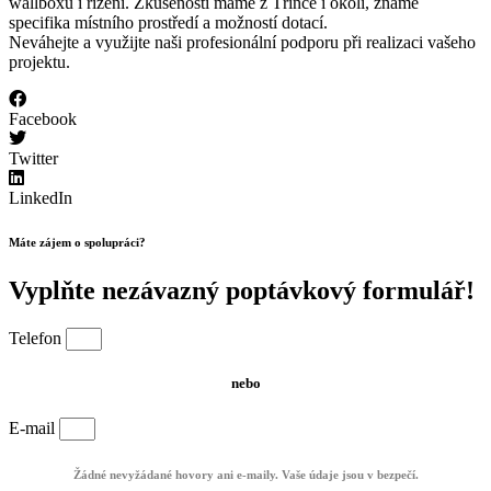
wallboxu i řízení. Zkušenosti máme z Třince i okolí, známe
specifika místního prostředí a možností dotací.
Neváhejte a využijte naši profesionální podporu při realizaci vašeho
projektu.
Facebook
Twitter
LinkedIn
Máte zájem o spolupráci?
Vyplňte nezávazný poptávkový formulář!
Telefon
nebo
E-mail
Žádné nevyžádané hovory ani e-maily. Vaše údaje jsou v bezpečí.