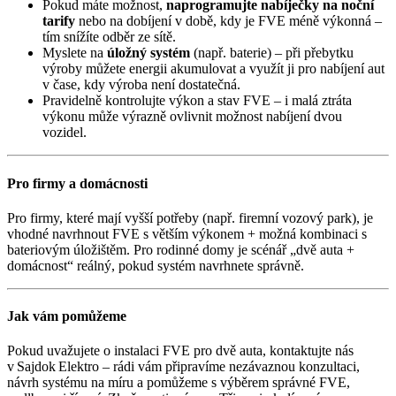
Pokud máte možnost,
naprogramujte nabíječky na noční
tarify
nebo na dobíjení v době, kdy je FVE méně výkonná –
tím snížíte odběr ze sítě.
Myslete na
úložný systém
(např. baterie) – při přebytku
výroby můžete energii akumulovat a využít ji pro nabíjení aut
v čase, kdy výroba není dostatečná.
Pravidelně kontrolujte výkon a stav FVE – i malá ztráta
výkonu může výrazně ovlivnit možnost nabíjení dvou
vozidel.
Pro firmy a domácnosti
Pro firmy, které mají vyšší potřeby (např. firemní vozový park), je
vhodné navrhnout FVE s větším výkonem + možná kombinaci s
bateriovým úložištěm. Pro rodinné domy je scénář „dvě auta +
domácnost“ reálný, pokud systém navrhnete správně.
Jak vám pomůžeme
Pokud uvažujete o instalaci FVE pro dvě auta, kontaktujte nás
v Sajdok Elektro – rádi vám připravíme nezávaznou konzultaci,
návrh systému na míru a pomůžeme s výběrem správné FVE,