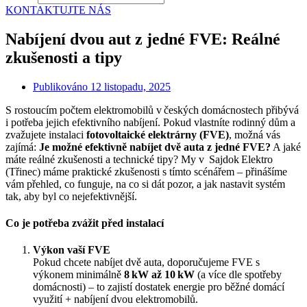
KONTAKTUJTE NÁS
Nabíjení dvou aut z jedné FVE: Reálné
zkušenosti a tipy
Publikováno
12 listopadu, 2025
S rostoucím počtem elektromobilů v českých domácnostech přibývá
i potřeba jejich efektivního nabíjení. Pokud vlastníte rodinný dům a
zvažujete instalaci
fotovoltaické elektrárny (FVE)
, možná vás
zajímá:
Je možné efektivně nabíjet dvě auta z jedné FVE?
A jaké
máte reálné zkušenosti a technické tipy? My v Sajdok Elektro
(Třinec) máme praktické zkušenosti s tímto scénářem – přinášíme
vám přehled, co funguje, na co si dát pozor, a jak nastavit systém
tak, aby byl co nejefektivnější.
Co je potřeba zvážit před instalací
Výkon vaší FVE
Pokud chcete nabíjet dvě auta, doporučujeme FVE s
výkonem minimálně
8 kW až 10 kW
(a více dle spotřeby
domácnosti) – to zajistí dostatek energie pro běžné domácí
využití + nabíjení dvou elektromobilů.