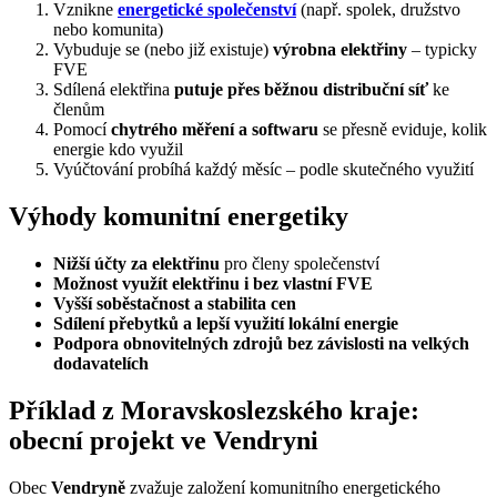
Vznikne
energetické společenství
(např. spolek, družstvo
nebo komunita)
Vybuduje se (nebo již existuje)
výrobna elektřiny
– typicky
FVE
Sdílená elektřina
putuje přes běžnou distribuční síť
ke
členům
Pomocí
chytrého měření a softwaru
se přesně eviduje, kolik
energie kdo využil
Vyúčtování probíhá každý měsíc – podle skutečného využití
Výhody komunitní energetiky
Nižší účty za elektřinu
pro členy společenství
Možnost využít elektřinu i bez vlastní FVE
Vyšší soběstačnost a stabilita cen
Sdílení přebytků a lepší využití lokální energie
Podpora obnovitelných zdrojů bez závislosti na velkých
dodavatelích
Příklad z Moravskoslezského kraje:
obecní projekt ve Vendryni
Obec
Vendryně
zvažuje založení komunitního energetického