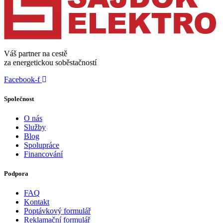
Váš partner na cestě
za energetickou soběstačností
Facebook-f
Společnost
O nás
Služby
Blog
Spolupráce
Financování
Podpora
FAQ
Kontakt
Poptávkový formulář
Reklamační formulář