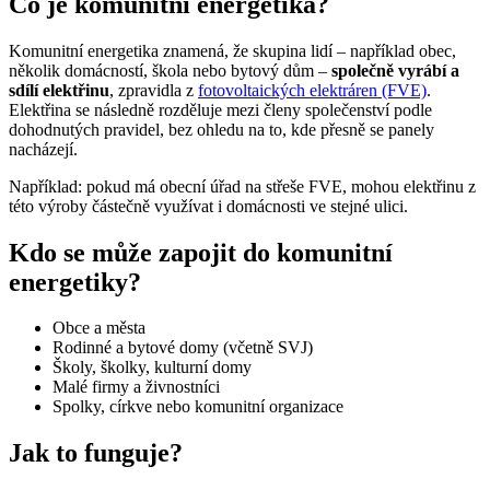
Co je komunitní energetika?
Komunitní energetika znamená, že skupina lidí – například obec,
několik domácností, škola nebo bytový dům –
společně vyrábí a
sdílí elektřinu
, zpravidla z
fotovoltaických elektráren (FVE)
.
Elektřina se následně rozděluje mezi členy společenství podle
dohodnutých pravidel, bez ohledu na to, kde přesně se panely
nacházejí.
Například: pokud má obecní úřad na střeše FVE, mohou elektřinu z
této výroby částečně využívat i domácnosti ve stejné ulici.
Kdo se může zapojit do komunitní
energetiky?
Obce a města
Rodinné a bytové domy (včetně SVJ)
Školy, školky, kulturní domy
Malé firmy a živnostníci
Spolky, církve nebo komunitní organizace
Jak to funguje?