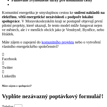
Plánované zvýhodněné tarify pro komunitní členy
Komunitní energetika je smysluplnou cestou ke
snížení nákladů na
elektřinu
,
větší energetické nezávislosti
a
podpoře lokální
spolupráce
. V Moravskoslezském kraji se postupně objevují první
pilotní projekty, které ukazují, že tento model může fungovat nejen
ve městech, ale i v menších obcích jako je Vendryně, Bystřice, nebo
Hrádek.
Máte zájem o zapojení do
komunitního projektu
nebo o vytvoření
vlastního energetického společenství?
Facebook
Twitter
LinkedIn
Máte zájem o spolupráci?
Vyplňte nezávazný poptávkový formulář!
Telefon