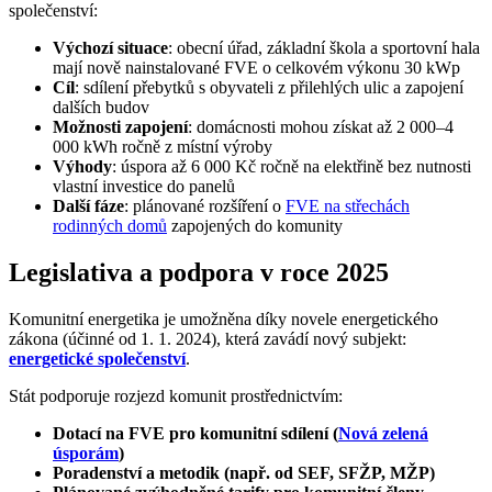
společenství:
Výchozí situace
: obecní úřad, základní škola a sportovní hala
mají nově nainstalované FVE o celkovém výkonu 30 kWp
Cíl
: sdílení přebytků s obyvateli z přilehlých ulic a zapojení
dalších budov
Možnosti zapojení
: domácnosti mohou získat až 2 000–4
000 kWh ročně z místní výroby
Výhody
: úspora až 6 000 Kč ročně na elektřině bez nutnosti
vlastní investice do panelů
Další fáze
: plánované rozšíření o
FVE na střechách
rodinných domů
zapojených do komunity
Legislativa a podpora v roce 2025
Komunitní energetika je umožněna díky novele energetického
zákona (účinné od 1. 1. 2024), která zavádí nový subjekt:
energetické společenství
.
Stát podporuje rozjezd komunit prostřednictvím:
Dotací na FVE pro komunitní sdílení (
Nová zelená
úsporám
)
Poradenství a metodik (např. od SEF, SFŽP, MŽP)