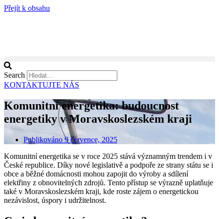
Přejít k obsahu
Search
KONTAKTUJTE NÁS
Komunitní energetika: budoucnost
energetiky v Moravskoslezském kraji
Publikováno
9 července, 2025
Komunitní energetika se v roce 2025 stává významným trendem i v
České republice. Díky nové legislativě a podpoře ze strany státu se i
obce a běžné domácnosti mohou zapojit do výroby a sdílení
elektřiny z obnovitelných zdrojů. Tento přístup se výrazně uplatňuje
také v Moravskoslezském kraji, kde roste zájem o energetickou
nezávislost, úspory i udržitelnost.