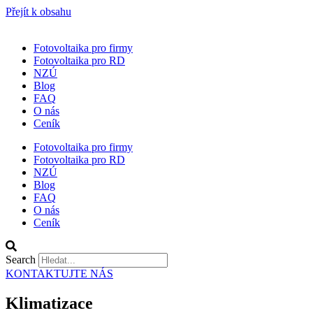
Přejít k obsahu
Fotovoltaika pro firmy
Fotovoltaika pro RD
NZÚ
Blog
FAQ
O nás
Ceník
Fotovoltaika pro firmy
Fotovoltaika pro RD
NZÚ
Blog
FAQ
O nás
Ceník
Search
KONTAKTUJTE NÁS
Klimatizace