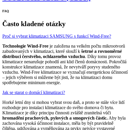
FAQ
Často kladené otázky
Proč si vybrat klimatizaci SAMSUNG s funkcí Wind-Free?
Technologie Wind-Free
je založena na velkém počtu mikrootvorů
zabudovaných v klimatizaci, které slouží k
šetrné a rovnoměrné
distribuci čerstvého, ochlazeného vzduchu
. Díky tomu provoz
klimatizace nenarušuje pohodlí ani klid členů domácnosti. Pokročilá
konstrukce klimatizace znamená, že nevytváří poryvy studeného
vzduchu. Wind-Free klimatizace se vyznačují energetickou účinností
– jejich výběrem si můžeme být jisti, že na klimatizaci domu
spotřebujeme minimum energie.
Jak se starat o domácí klimatizaci?
Horké letní dny si mohou vybrat svou daň, a proto se stále více lidí
rozhoduje pro instalaci klimatizace do svého domova či bytu.
Klimatizace je díky principu činnosti zvláště zranitelná vůči
hromadění prachových, pylových a smogových částic.
Aby byla
zachována vysoká účinnost instalace, měla by být pravidelně
čištěna, udržována a vyměňována za prvky nejvíce vystavené