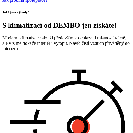
Jak probíhá spolupráce?
Jaké jsou výhody?
S klimatizací od DEMBO jen získáte!
Moderní klimatizace slouží především k ochlazení místností v létě,
ale v zimě dokáže interiér i vytopit. Navíc čistí vzduch přiváděný do
interiéru.