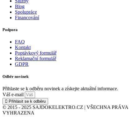
Služby
Blog
Spolupráce
Financování
Podpora
FAQ
Kontakt
Poptávkový formulář
Reklamační formulář
GDPR
Odběr novinek
Přihlaste se k odběru novinek a získejte aktuální informace.
Váš e-mail
Přihlásit se k odběru
© 2015 - 2025 SAJDOKELEKTRO.CZ | VŠECHNA PRÁVA
VYHRAZENA