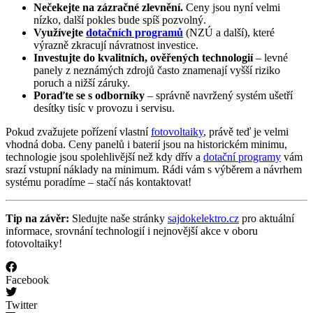
Nečekejte na zázračné zlevnění.
Ceny jsou nyní velmi
nízko, další pokles bude spíš pozvolný.
Využívejte
dotačních programů
(NZÚ a další), které
výrazně zkracují návratnost investice.
Investujte do kvalitních, ověřených technologií
– levné
panely z neznámých zdrojů často znamenají vyšší riziko
poruch a nižší záruky.
Poraďte se s odborníky
– správně navržený systém ušetří
desítky tisíc v provozu i servisu.
Pokud zvažujete pořízení vlastní
fotovoltaiky
, právě teď je velmi
vhodná doba. Ceny panelů i baterií jsou na historickém minimu,
technologie jsou spolehlivější než kdy dřív a
dotační programy
vám
srazí vstupní náklady na minimum. Rádi vám s výběrem a návrhem
systému poradíme – stačí nás kontaktovat!
Tip na závěr:
Sledujte naše stránky
sajdokelektro.cz
pro aktuální
informace, srovnání technologií i nejnovější akce v oboru
fotovoltaiky!
Facebook
Twitter