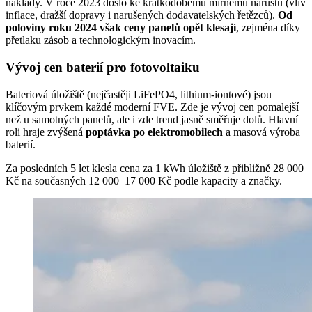
náklady. V roce 2023 došlo ke krátkodobému mírnému nárůstu (vliv
inflace, dražší dopravy i narušených dodavatelských řetězců).
Od
poloviny roku 2024 však ceny panelů opět klesají
, zejména díky
přetlaku zásob a technologickým inovacím.
Vývoj cen baterií pro fotovoltaiku
Bateriová úložiště (nejčastěji LiFePO4, lithium-iontové) jsou
klíčovým prvkem každé moderní FVE. Zde je vývoj cen pomalejší
než u samotných panelů, ale i zde trend jasně směřuje dolů. Hlavní
roli hraje zvýšená
poptávka po elektromobilech
a masová výroba
baterií.
Za posledních 5 let klesla cena za 1 kWh úložiště z přibližně 28 000
Kč na současných 12 000–17 000 Kč podle kapacity a značky.