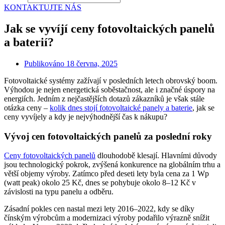
KONTAKTUJTE NÁS
Jak se vyvíjí ceny fotovoltaických panelů
a baterií?
Publikováno
18 června, 2025
Fotovoltaické systémy zažívají v posledních letech obrovský boom.
Výhodou je nejen energetická soběstačnost, ale i značné úspory na
energiích. Jedním z nejčastějších dotazů zákazníků je však stále
otázka ceny –
kolik dnes stojí fotovoltaické panely a baterie
, jak se
ceny vyvíjely a kdy je nejvýhodnější čas k nákupu?
Vývoj cen fotovoltaických panelů za poslední roky
Ceny fotovoltaických panelů
dlouhodobě klesají. Hlavními důvody
jsou technologický pokrok, zvýšená konkurence na globálním trhu a
větší objemy výroby. Zatímco před deseti lety byla cena za 1 Wp
(watt peak) okolo 25 Kč, dnes se pohybuje okolo 8–12 Kč v
závislosti na typu panelu a odběru.
Zásadní pokles cen nastal mezi lety 2016–2022, kdy se díky
čínským výrobcům a modernizaci výroby podařilo výrazně snížit