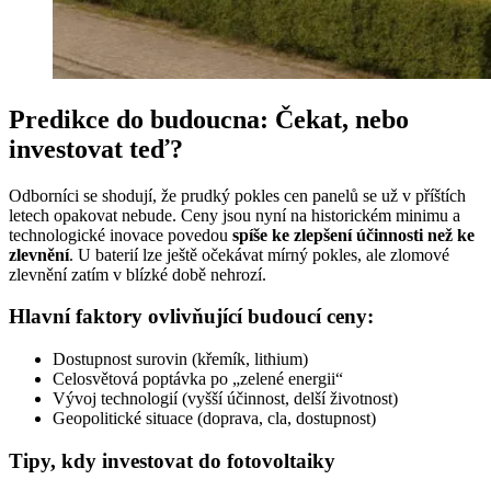
Predikce do budoucna: Čekat, nebo
investovat teď?
Odborníci se shodují, že prudký pokles cen panelů se už v příštích
letech opakovat nebude. Ceny jsou nyní na historickém minimu a
technologické inovace povedou
spíše ke zlepšení účinnosti než ke
zlevnění
. U baterií lze ještě očekávat mírný pokles, ale zlomové
zlevnění zatím v blízké době nehrozí.
Hlavní faktory ovlivňující budoucí ceny:
Dostupnost surovin (křemík, lithium)
Celosvětová poptávka po „zelené energii“
Vývoj technologií (vyšší účinnost, delší životnost)
Geopolitické situace (doprava, cla, dostupnost)
Tipy, kdy investovat do fotovoltaiky