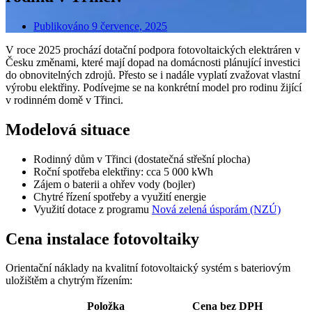
Publikováno
9 července, 2025
V roce 2025 prochází dotační podpora fotovoltaických elektráren v
Česku změnami, které mají dopad na domácnosti plánující investici
do obnovitelných zdrojů. Přesto se i nadále vyplatí zvažovat vlastní
výrobu elektřiny. Podívejme se na konkrétní model pro rodinu žijící
v rodinném domě v Třinci.
Modelová situace
Rodinný dům v Třinci (dostatečná střešní plocha)
Roční spotřeba elektřiny: cca 5 000 kWh
Zájem o baterii a ohřev vody (bojler)
Chytré řízení spotřeby a využití energie
Využití dotace z programu
Nová zelená úsporám (NZÚ)
Cena instalace fotovoltaiky
Orientační náklady na kvalitní fotovoltaický systém s bateriovým
uložištěm a chytrým řízením:
Položka
Cena bez DPH