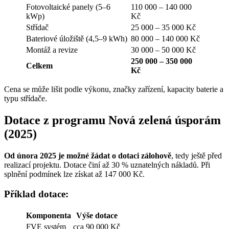
Fotovoltaické panely (5–6
110 000 – 140 000
kWp)
Kč
Střídač
25 000 – 35 000 Kč
Bateriové úložiště (4,5–9 kWh)
80 000 – 140 000 Kč
Montáž a revize
30 000 – 50 000 Kč
250 000 – 350 000
Celkem
Kč
Cena se může lišit podle výkonu, značky zařízení, kapacity baterie a
typu střídače.
Dotace z programu Nová zelená úsporám
(2025)
Od února 2025 je možné žádat o dotaci zálohově
, tedy ještě před
realizací projektu. Dotace činí až 30 % uznatelných nákladů. Při
splnění podmínek lze získat až 147 000 Kč.
Příklad dotace:
Komponenta
Výše dotace
FVE systém
cca 90 000 Kč