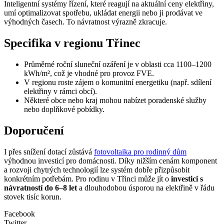
Inteligentní systémy řízení, které reagují na aktuální ceny elektřiny,
umí optimalizovat spotřebu, ukládat energii nebo ji prodávat ve
výhodných časech. To návratnost výrazně zkracuje.
Specifika v regionu Třinec
Průměrné roční sluneční ozáření je v oblasti cca 1100–1200
kWh/m², což je vhodné pro provoz FVE.
V regionu roste zájem o komunitní energetiku (např. sdílení
elektřiny v rámci obcí).
Některé obce nebo kraj mohou nabízet poradenské služby
nebo doplňkové pobídky.
Doporučení
I přes snížení dotací zůstává
fotovoltaika pro rodinný dům
výhodnou investicí pro domácnosti. Díky nižším cenám komponent
a rozvoji chytrých technologií lze systém dobře přizpůsobit
konkrétním potřebám. Pro rodinu v Třinci může jít o
investici s
návratností do 6–8 let
a dlouhodobou úsporou na elektřině v řádu
stovek tisíc korun.
Facebook
Twitter