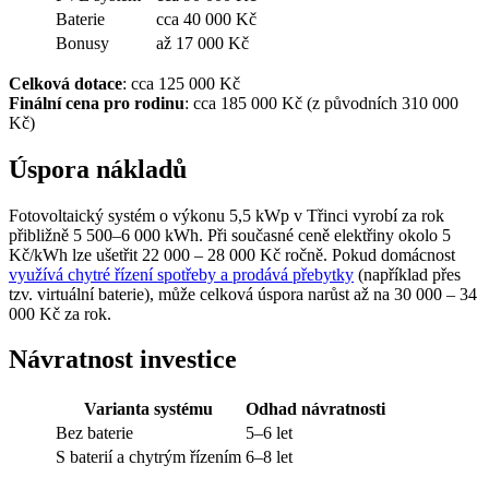
Baterie
cca 40 000 Kč
Bonusy
až 17 000 Kč
Celková dotace
: cca 125 000 Kč
Finální cena pro rodinu
: cca 185 000 Kč (z původních 310 000
Kč)
Úspora nákladů
Fotovoltaický systém o výkonu 5,5 kWp v Třinci vyrobí za rok
přibližně 5 500–6 000 kWh. Při současné ceně elektřiny okolo 5
Kč/kWh lze ušetřit 22 000 – 28 000 Kč ročně. Pokud domácnost
využívá chytré řízení spotřeby a prodává přebytky
(například přes
tzv. virtuální baterie), může celková úspora narůst až na 30 000 – 34
000 Kč za rok.
Návratnost investice
Varianta systému
Odhad návratnosti
Bez baterie
5–6 let
S baterií a chytrým řízením
6–8 let