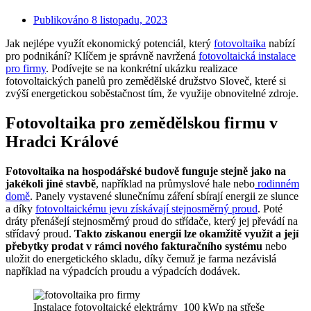
Publikováno
8 listopadu, 2023
Jak nejlépe využít ekonomický potenciál, který
fotovoltaika
nabízí
pro podnikání? Klíčem je správně navržená
fotovoltaická instalace
pro firmy
. Podívejte se na konkrétní ukázku realizace
fotovoltaických panelů pro zemědělské družstvo Sloveč, které si
zvýší energetickou soběstačnost tím, že využije obnovitelné zdroje.
Fotovoltaika pro zemědělskou firmu v
Hradci Králové
Fotovoltaika na hospodářské budově funguje stejně jako na
jakékoli jiné stavbě
, například na průmyslové hale nebo
rodinném
domě
. Panely vystavené slunečnímu záření sbírají energii ze slunce
a díky
fotovoltaickému jevu získávají stejnosměrný proud
. Poté
dráty přenášejí stejnosměrný proud do střídače, který jej převádí na
střídavý proud.
Takto získanou energii lze okamžitě využít a její
přebytky prodat v rámci nového fakturačního systému
nebo
uložit do energetického skladu, díky čemuž je farma nezávislá
například na výpadcích proudu a výpadcích dodávek.
Instalace fotovoltaické elektrárny 100 kWp na střeše