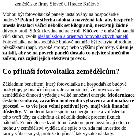
zemědělské firmy Sloveč u Hradce Králové
Mohou být fotovoltaické panely instalovány na hospodářské
budově?
Pokud je střecha odolná a navržená tak, aby bezpečně
unesla instalaci vážící několik set kilogramů, neexistují žádné
důvody proti. Střešní krytina nehraje roli. Klíčové je umístění panelů
vůči slunci, zvolit
ideální sklon a orientaci fotovoltaických panelů
.
Fotovoltaika na hospodářské budově nemůže být zakryta přírodními
překážkami (např. vysoké stromy) nebo vyššími předměty.
Cílem je
zajistit, aby se na povrch panelů dostalo co nejvíce slunečního
záření, což zajistí jejich efektivní provoz
.
Co přináší fotovoltaika zemědělcům?
Základním benefitem, který fotovoltaika na hospodářské budově
poskytuje, je finanční úspora. Je samozřejmé, že provozování
zemědělské činnosti vyžaduje velké množství energie.
Modernizace
českého venkova, zavádění moderního vybavení a automatizace
procesů
–
to vše jsou velmi pozitivní jevy, mají však finanční
důsledky
. V moderní farmě spotřeba energie roste a v důsledku
toho tvoří účty za elektřinu až několik desítek procent fixních
nákladů. Zemědělci se kvůli tomu často nejprve nezajímají o to, co
mohou v zemědělství vydělat, ale spíše o to, zda má investice do
farmy vůbec smysl, protože to přináší tak vysoké náklady.