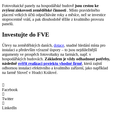
Fotovoltaické panely na hospodářské budově
jsou cestou ke
zvýšení ziskovosti zemědělské činnosti
. Místo pravidelného
placení velkých účtů odpočítáváte roky a měsíce, než se investice
stoprocentně vrátí, a pak dlouhodobě těžíte z kvalitního provozu
panelů.
Investujte do FVE
Úlevy na zemědělských daních,
dotace
, snadné hledání místa pro
instalaci a především výrazné úspory – to jsou nejdůležitější
argumenty ve prospěch fotovoltaiky na farmách, např. v
hospodářských budovách.
Základem je vždy odhadnout potřeby,
následně
svěřit realizaci projektu vhodné firmě
, která zajistí
odbornou instalaci efektivního a kvalitního zařízení, jako například
na farmě Sloveč v Hradci Králové.
Facebook
Twitter
LinkedIn